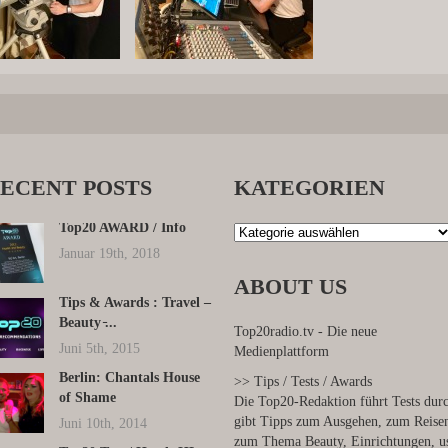
ECENT
POSTS
KATEGORIEN
Top20 AWARD / Info
Kategorien
Januar 19th, 2018
ABOUT
US
Tips & Awards : Travel –
Beauty ̵...
Top20radio.tv - Die neue
Juni 5th, 2015
Medienplattform
Berlin: Chantals House
>> Tips / Tests / Awards
of Shame
Die Top20-Redaktion führt Tests dur
gibt Tipps zum Ausgehen, zum Reise
Juni 10th, 2014
zum Thema Beauty, Einrichtungen, u