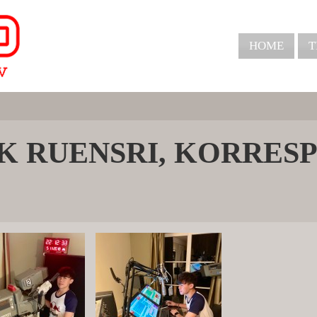
HOME
T
K RUENSRI, KORRES